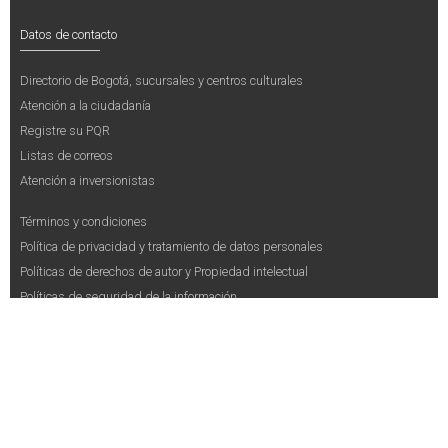
Datos de contacto
Directorio de Bogotá, sucursales y centros culturales
Atención a la ciudadanía
Registre su PQR
Listas de correos
Atención a inversionistas
Términos y condiciones
Política de privacidad y tratamiento de datos personales
Políticas de derechos de autor y Propiedad intelectual
Políticas de seguridad de la información
Mapa del sitio
Powered by
Koha
y soportado por
e-Tech Solutions S.A.S.